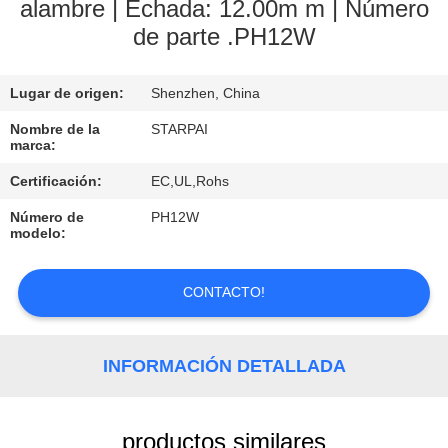
alambre | Echada: 12.00m m | Número
de parte .PH12W
CONTROL
DE
Lugar de origen:
Shenzhen, China
CALIDAD
Nombre de la
STARPAI
marca:
ÉNTRENOS
Certificación:
EC,UL,Rohs
EN
Número de
PH12W
CONTACTO
modelo:
CON
CONTACTO!
PIDA
UNA
INFORMACIÓN DETALLADA
CITA
productos similares