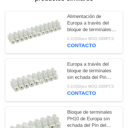
MAPA
DEL
Alimentación de
SITIO
Europa a través del
bloque de terminales
sin echada del Pin del
PRIVACY
0.1USD/pcs MOQ:1000PCS
protector PH16 del
CONTACTO
POLICY
alambre: 16.0m m
Europa a través del
bloque de terminales
sin echada del Pin
PH12 del protector del
0.1USD/pcs MOQ:1000PCS
alambre (2P-12P):
CONTACTO
12.0m m
Bloque de terminales
PH10 de Europa sin
echada del Pin del