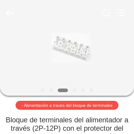
Company.
All
Rights
Reserved.
Developed
by
ECER
HOGAR
PRODUCTOS
SOBRE
NOSOTROS
VIAJE
DE
- Alimentación a través del bloque de terminales
LA
Bloque de terminales del alimentador a
FÁBRICA
través (2P-12P) con el protector del