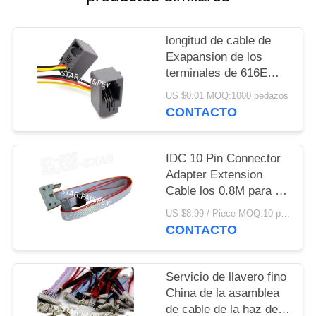
longitud de cable de
Exapansion de los
terminales de 616E
4P4C: 205m m o por
US $0.01 MOQ:1000 pedazos
customered
CONTACTO
IDC 10 Pin Connector
Adapter Extension
Cable los 0.8M para el
módulo 6ES7 290-
US $8.99 / Piece MOQ:10 pedazos
6AA20-0XA0 de la
CONTACTO
extensión
Servicio de llavero fino
China de la asamblea
de cable de la haz de