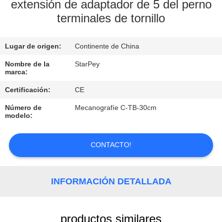
extensión de adaptador de 5 del perno
terminales de tornillo
CONTROL
DE
Lugar de origen:
Continente de China
CALIDAD
Nombre de la
StarPey
marca:
ÉNTRENOS
Certificación:
CE
EN
Número de
Mecanografíe C-TB-30cm
CONTACTO
modelo:
CON
CONTACTO!
PIDA
UNA
INFORMACIÓN DETALLADA
CITA
productos similares