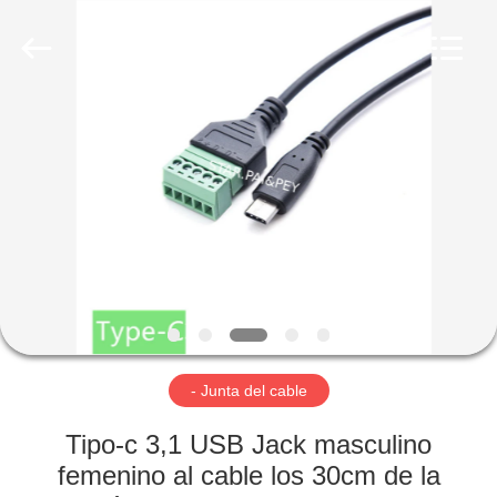
Copyright
©
2021
-
2024
starpey.com.
All
Rights
HOGAR
Reserved.
Developed
by
ECER
PRODUCTOS
SOBRE
NOSOTROS
VIAJE
DE
- Junta del cable
LA
Tipo-c 3,1 USB Jack masculino
FÁBRICA
femenino al cable los 30cm de la